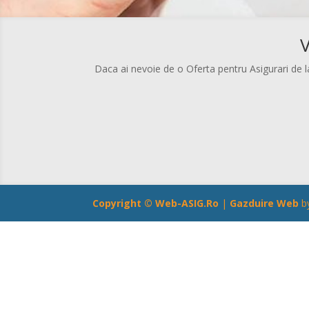
V
Daca ai nevoie de o Oferta pentru Asigurari de la
Copyright ©
Web-ASIG.Ro
|
Gazduire Web
b