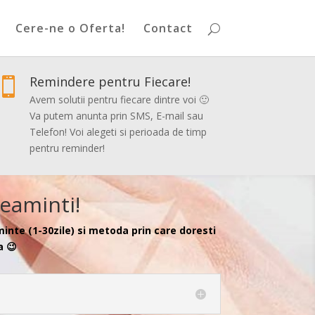
Cere-ne o Oferta!
Contact
Remindere pentru Fiecare!

Avem solutii pentru fiecare dintre voi 🙂
Va putem anunta prin SMS, E-mail sau
Telefon! Voi alegeti si perioada de timp
pentru reminder!
Reaminti!
inte (1-30zile) si metoda prin care doresti
a 😉