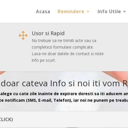
Acasa
Remindere
Info Utile
Usor si Rapid
1
Nu trebuie sa ne trimiti acte sau sa
completezi formulare complicate.
Lasa-ne doar datele de contact si niste
info pe scurt.
doar cateva Info si noi iti vom 
alege cu cate zile inainte de expirare doresti sa iti aducem am
te notificam (SMS, E-mail, Telefon), iar noi ne punem pe treab
CLICK)