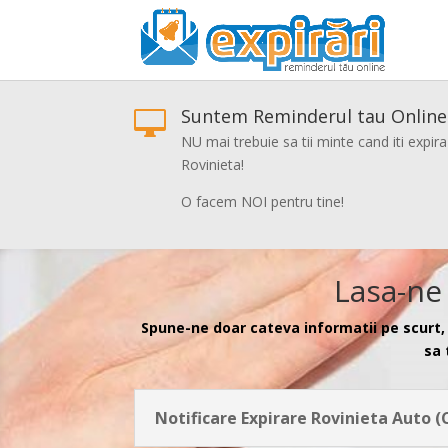
Suntem Reminderul tau Online

NU mai trebuie sa tii minte cand iti expira
Rovinieta!
O facem NOI pentru tine!
Lasa-ne 
Spune-ne doar cateva informatii pe scurt, 
sa 
Notificare Expirare Rovinieta Auto (