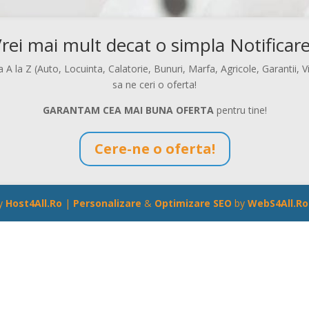
rei mai mult decat o simpla Notificar
 A la Z (Auto, Locuinta, Calatorie, Bunuri, Marfa, Agricole, Garantii, Vi
sa ne ceri o oferta!
GARANTAM CEA MAI BUNA OFERTA
pentru tine!
Cere-ne o oferta!
y
Host4All.Ro
|
Personalizare
&
Optimizare SEO
by
WebS4All.Ro