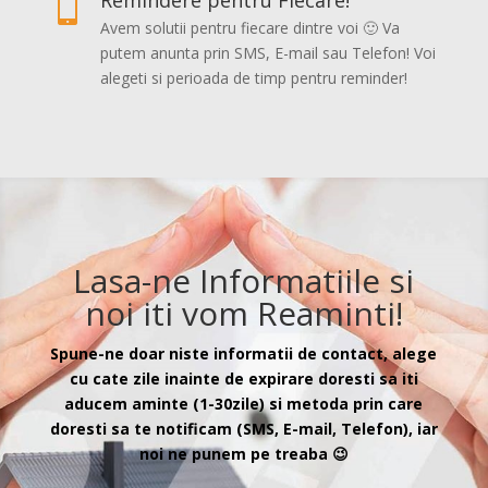
Remindere pentru Fiecare!

Avem solutii pentru fiecare dintre voi 🙂 Va
putem anunta prin SMS, E-mail sau Telefon! Voi
alegeti si perioada de timp pentru reminder!
Lasa-ne Informatiile si
noi iti vom Reaminti!
Spune-ne doar niste informatii de contact, alege
cu cate zile inainte de expirare doresti sa iti
aducem aminte (1-30zile) si metoda prin care
doresti sa te notificam (SMS, E-mail, Telefon), iar
noi ne punem pe treaba 😉